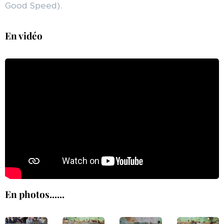
Good Speed).
En vidéo
En photos......