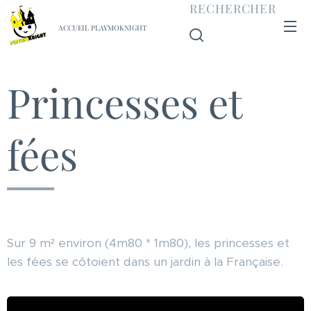
RECHERCHER
ACCUEIL PLAYMOKNIGHT
Princesses et
fées
Sur 9 m² environ (4m80 * 1m80), les princesses et
les fées se côtoient dans un jardin à la Française.